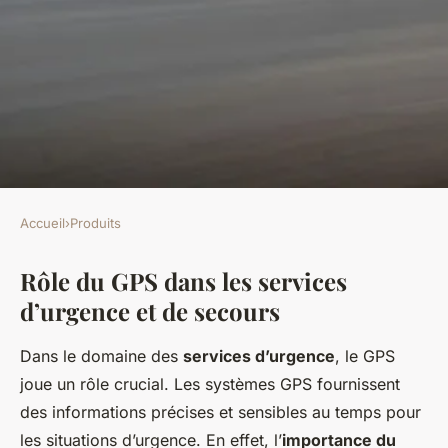
Accueil
›
Produits
PRODUITS
Rôle du GPS dans les services
Importance du GPS dans les
d’urgence et de secours
services d'urgence et de
secours
Dans le domaine des
services d’urgence
, le GPS
joue un rôle crucial. Les systèmes GPS fournissent
Marius
•
24 février 2025
•
5 min de lecture
des informations précises et sensibles au temps pour
les situations d’urgence. En effet, l’
importance du